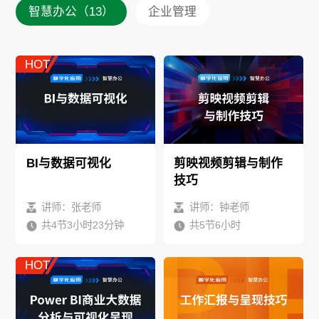
智慧办公（13）
企业管理
HOT
BI与数据可视化
剪映视频剪辑与制作
技巧
讲师：张老师
讲师：钟老师
共4节3小时23分钟
共5节6小时
HOT