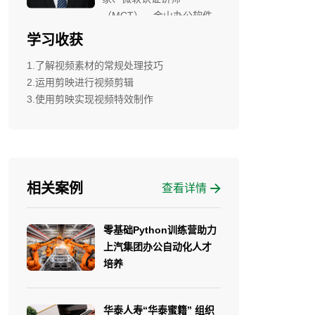
（MCT）、金山办公软件
合作讲师、多家世界500强
学习收获
合作讲师、校企课堂在线讲
1.了解视频素材的常规处理技巧
座特聘讲师，华南农业大
2.运用剪映进行视频剪辑
学、广州大学、广东财经大
3.使用剪映实现视频特效制作
学客座讲师。
相关案例
查看详情
零基础Python训练营助力
上汽集团办公自动化人才
培养
华泰人寿“华泰蜜籍” 组织