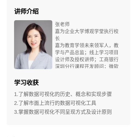
讲师介绍
张老师
嘉为企业大学博观学堂执行校
长
嘉为教育学领未来领军人，教
学与产品总监；线上学习项目
设计师及授权讲师；工商银行
深圳分行课程开发顾问；微软
企业级项目管理资格认证讲
师；微软(MCT)认证讲师；微软
学习收获
认证技术服务专家(MCTS、
1.了解数据可视化的历史、概念和实现步骤
MCITP、MOS)；中山大学岭南
学院特聘讲师。
2.了解市面上流行的数据可视化工具
3.掌握数据可视化不同呈现方式及设计原则