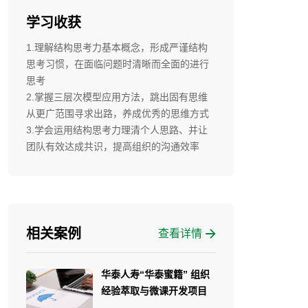
畅销书《结构思考力》作
学习收获
者、另著《透过结构看世
1.理解结构思考力基本概念，形成严谨结构
界》、《结构化写作《用思
思考习惯，在面临问题时清晰而全面的进行
维导图规划学习与生活》
思考
等。
2.掌握三层次模型应用方法，跳出固有思维
从更广范围寻求出路，养成优秀的思维方式
3.学会运用结构思考力理清个人思路、并让
团队有效达成共识，提高组织的沟通效率
相关案例
查看详情
华泰人寿“华泰蜜籍” 组织
经验萃取与微课开发项目