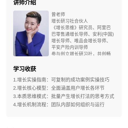
讲师介绍
曾老师
增长研习社合伙人
《增长思维》研究员、阿里巴
巴零售通增长导师、安利(中国)
增长导师、唯品会增长导师、
平安产险内训导师
参与创立增长研习社，共创畅
销书《增长思维》，曾实践增
长案例：互金公众号2年内增长
学习收获
为垂直领域头部大号，粉丝近
1.增长实操指南：可复制的成功案例实操技巧
百万;小程序回赏1天吸粉40
万。
2.增长核心模型：全面涵盖用户增长各环节
16年增长、央媒、品牌咨询行
3.本质思维模式：批量产生增长打法的思考方式
业经验。历任人民日报、重庆
4.增长机制流程：团队内部如何组织与运行
卫视等多家媒体负责人；成立
品牌咨询公司，为伊利、三
星、国美等提供品牌与营销顾
问咨询。