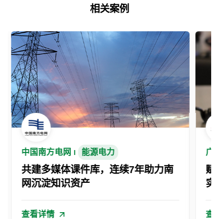
相关案例
中国南方电网
能源电力
广
共建多媒体课件库，连续7年助力南
赋
网沉淀知识资产
实
查看详情
查