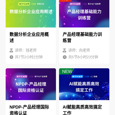
数据分析企业应用概
产品经理基础能力训
述
练营
讲师：钱老师
讲师：向老师
共7节2小时2分钟
共5节8小时23分钟
HOT
NEW
NPDP-产品经理国际
AI赋能高质高效搞定
资格认证
工作